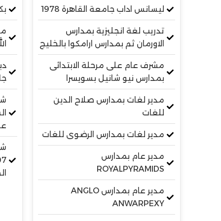
ليسانس اداب جامعة القاهرة 1978
بك
تدريب لغة انجليزية بمدارس
مد
الاورمان ثم بمدارس ارامكوا بالخليج
الل
مشرف عام على مرحلة الابتدائى
دب
بمدارس نيو شانيل بسويسرا
جا
مدير لغات بمدارس صلاح الدين
شه
للغات
عل
مدير لغات بمدارس الرضوى للغات
شه
مدير عام بمدارس
ROYALPYRAMIDS
ال
مدير عام بمدارس ANGLO
ANWARPEXY